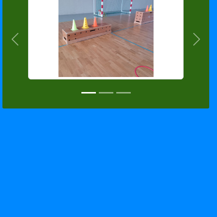
Précedent
Suiva