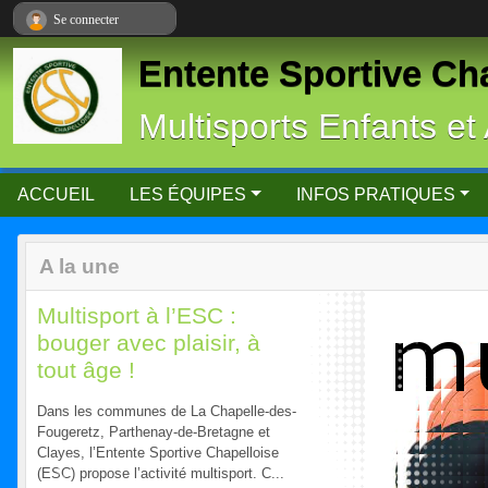
Panneau de gestion des cookies
Se connecter
Entente Sportive Ch
Multisports Enfants et
ACCUEIL
LES ÉQUIPES
INFOS PRATIQUES
A la une
Multisport à l’ESC :
bouger avec plaisir, à
tout âge !
Dans les communes de La Chapelle-des-
Fougeretz, Parthenay-de-Bretagne et
Clayes, l’Entente Sportive Chapelloise
(ESC) propose l’activité multisport. C...
Previous