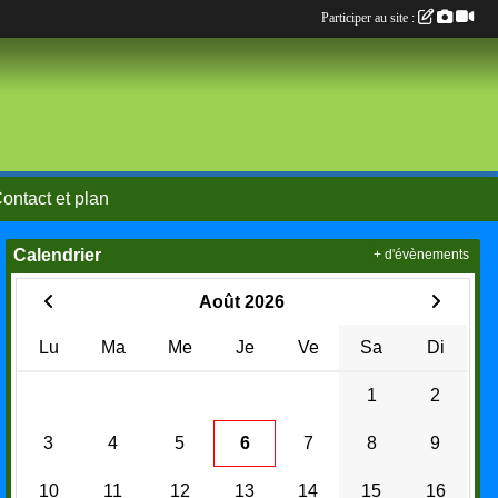
Participer au site :
ontact et plan
Calendrier
+ d'évènements
Août 2026
Lu
Ma
Me
Je
Ve
Sa
Di
1
2
3
4
5
6
7
8
9
10
11
12
13
14
15
16